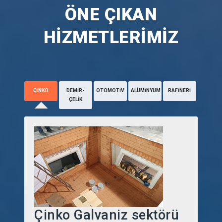
ÖNE ÇIKAN
HIZMETLERIMIZ
ÇINKO
DEMIR-
OTOMOTIV
ALÜMINYUM
RAFINERI
ÇELIK
Çinko Galvaniz sektörü