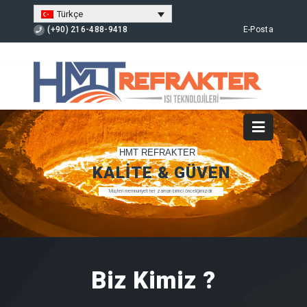
Türkçe
(+90) 216-488-9418
E-Posta
Biz Kimiz ?