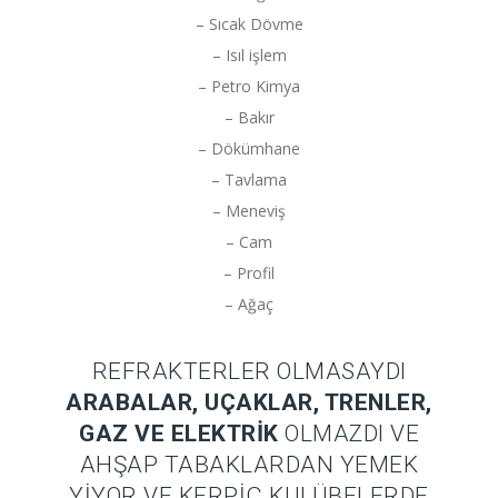
– Sıcak Dövme
– Isıl işlem
– Petro Kimya
– Bakır
– Dökümhane
– Tavlama
– Meneviş
– Cam
– Profil
– Ağaç
REFRAKTERLER OLMASAYDI
ARABALAR, UÇAKLAR, TRENLER,
GAZ VE ELEKTRIK
OLMAZDI VE
AHŞAP TABAKLARDAN YEMEK
YIYOR VE KERPIÇ KULÜBELERDE