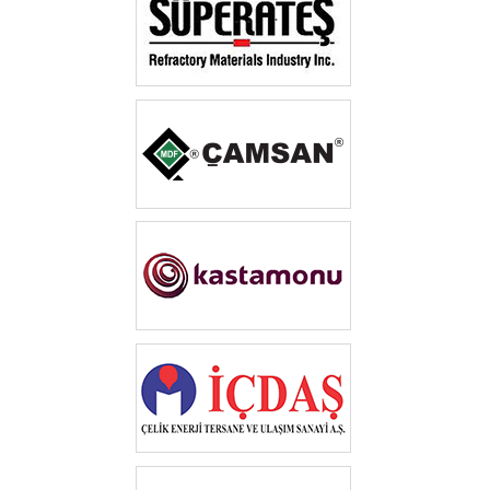
‎ ‎‎
‎ ‎
‎ ‎
‎ ‎