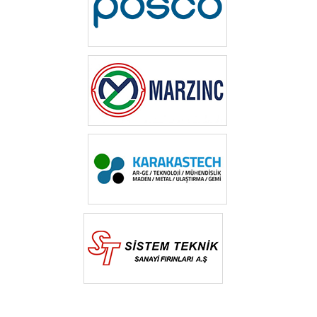
‎ ‎
‎ ‎
‎ ‎‎
‎ ‎‎‎ ‎‎ ‎‎ ‎