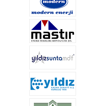
‎ ‎‎
‎ ‎‎
‎ ‎
‎ ‎