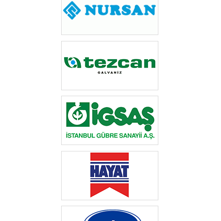
‎ ‎‎
‎ ‎
‎ ‎
‎ ‎