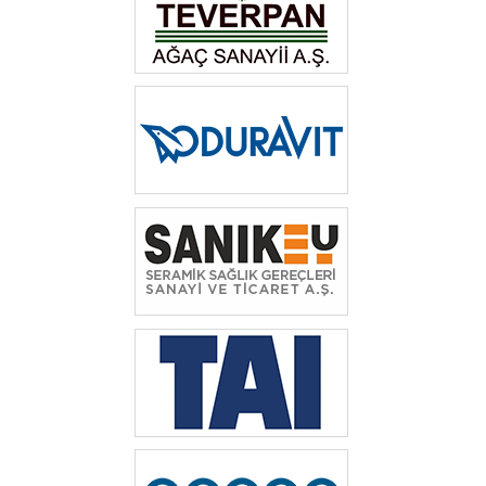
‎ ‎
‎ ‎‎
‎ ‎‎
‎ ‎