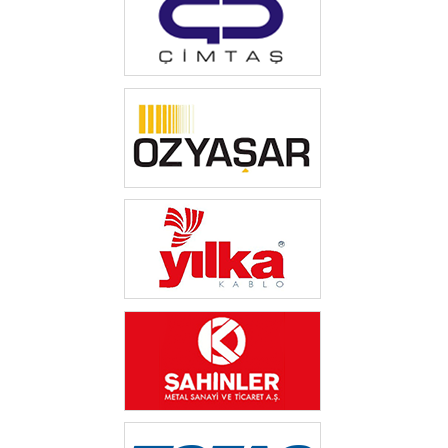
‎ ‎
‎ ‎‎
‎ ‎‎
‎ ‎