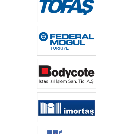
‎ ‎
‎ ‎
‎ ‎‎
‎ ‎‎