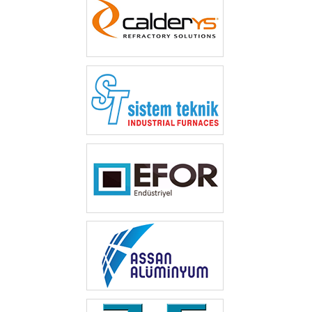
‎ ‎
‎ ‎
‎ ‎‎
‎ ‎‎