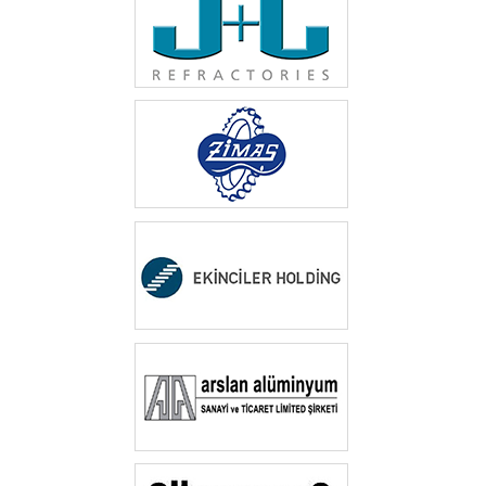
‎ ‎
‎ ‎
‎ ‎
‎ ‎‎