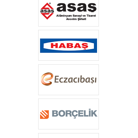
‎ ‎‎‎
‎ ‎‎
‎ ‎
‎ ‎