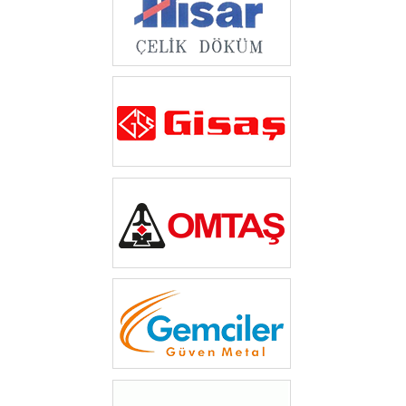
‎ ‎
‎ ‎
‎ ‎
‎ ‎‎