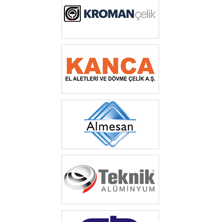
‎ ‎‎
‎ ‎‎
‎ ‎
‎ ‎